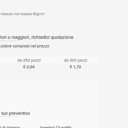
in tessuto non tessuto 80gr/m².
riori o maggiori, richiedici quotazione
 colore compresi nel prezzo
da 250 pezzi
da 500 pezzi
€ 2,04
€ 1,72
l tuo preventivo
i di stampa
Inserisci Quantità