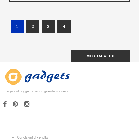
(current)
1
2
3
4
MOSTRA ALTRI
Un piccolo oggetto per un grande successo.
Condizioni di vendita