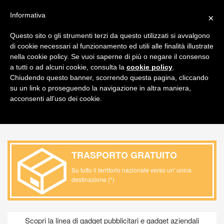
FAQ
ITALIANO
Informativa
×
CARRELLO
Questo sito o gli strumenti terzi da questo utilizzati si avvalgono
di cookie necessari al funzionamento ed utili alle finalità illustrate
Toggl
nella cookie policy. Se vuoi saperne di più o negare il consenso
navig
a tutti o ad alcuni cookie, consulta la
cookie policy
.
Chiudendo questo banner, scorrendo questa pagina, cliccando
PRODOTTO / OMAGGI PROMOZIONALI /
su un link o proseguendo la navigazione in altra maniera,
ANTISTRESS
acconsenti all’uso dei cookie.
TRASPORTO GRATUITO
Su tutto il territorio nazionale verso un' unica
destinazione (*)
Scopri la linea di gadget pubblicitari e gadget aziendali