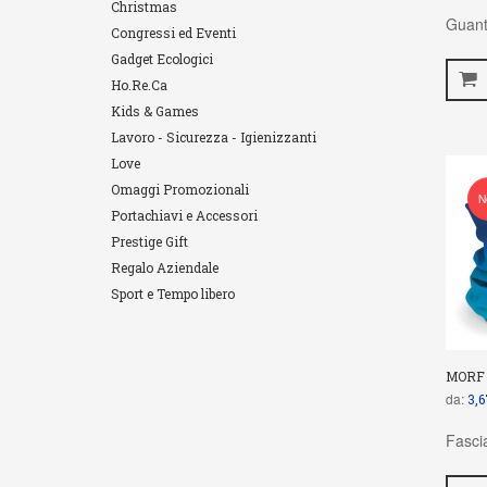
Christmas
Guant
Congressi ed Eventi
Gadget Ecologici
Ho.Re.Ca
Kids & Games
Lavoro - Sicurezza - Igienizzanti
Love
Omaggi Promozionali
N
Portachiavi e Accessori
Prestige Gift
Regalo Aziendale
Sport e Tempo libero
MORF
da:
3,6
Fascia