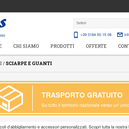
+39 0184 50 15 08
in
E
CHI SIAMO
PRODOTTI
OFFERTE
CON
I /
SCIARPE E GUANTI
TRASPORTO GRATUITO
Su tutto il territorio nazionale verso un' uni
icoli d’abbigliamento e accessori personalizzati. Scopri tutta la nostra 