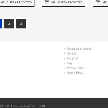
VISUALIZZA PRODOTTO
VISUALIZZA PRODOTTO
VIS
current)
2
3
Condizioni di vendita
Contatti
Copyright
Faq
Privacy Policy
Cookie Policy
 50 15 08 - E-mail: info@gadgets.it - REA IM