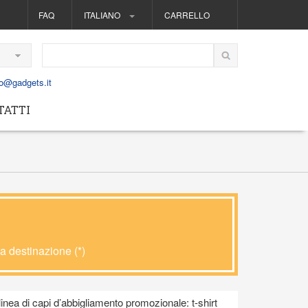
FAQ
ITALIANO
CARRELLO
fo@gadgets.it
TATTI
ca destinazione (*)
linea di capi d’abbigliamento promozionale: t-shirt