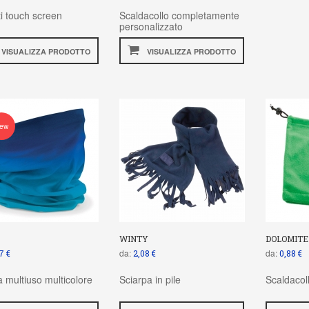
i touch screen
Scaldacollo completamente
personalizzato
VISUALIZZA PRODOTTO
VISUALIZZA PRODOTTO
ew
WINTY
DOLOMITE
da:
da:
7 €
2,08 €
0,88 €
 multiuso multicolore
Sciarpa in pile
Scaldacoll