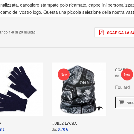
nalizzata, canottiere stampate polo ricamate, cappellini personalizzati
icamo del vostro logo. Questa una piccola selezione della nostra vasta
ndo 1-8 di 20 risultati
SCARICA LA 
SCARF
New
New
da:
8,17 €
Foulard
VIS
O
TUBLE LYCRA
da:
8 €
5,70 €