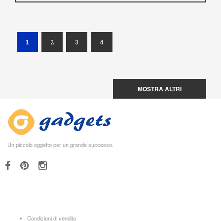
(current)
1
2
3
4
MOSTRA ALTRI
Un piccolo oggetto per un grande successo.
Condizioni di vendita