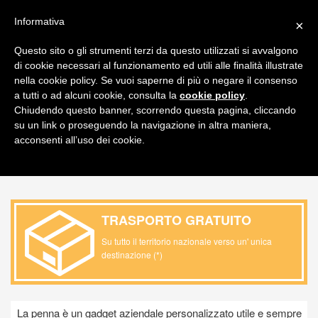
FAQ
ITALIANO
Informativa
×
CARRELLO
Questo sito o gli strumenti terzi da questo utilizzati si avvalgono
di cookie necessari al funzionamento ed utili alle finalità illustrate
Toggl
nella cookie policy. Se vuoi saperne di più o negare il consenso
navig
a tutti o ad alcuni cookie, consulta la
cookie policy
.
Chiudendo questo banner, scorrendo questa pagina, cliccando
PRODOTTO / ARTICOLI SCRITTURA /
su un link o proseguendo la navigazione in altra maniera,
PASTELLI E COLORI
acconsenti all’uso dei cookie.
TRASPORTO GRATUITO
Su tutto il territorio nazionale verso un' unica
destinazione (*)
La penna è un gadget aziendale personalizzato utile e sempre