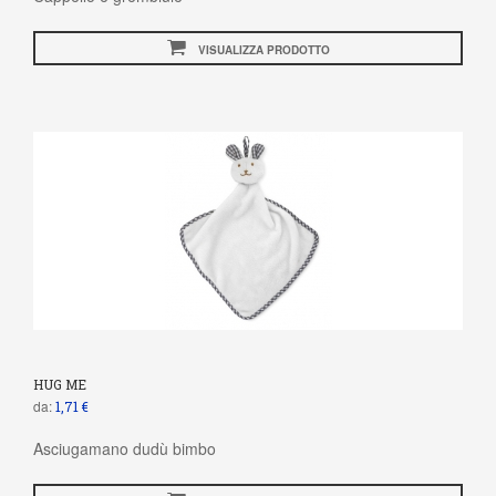
VISUALIZZA PRODOTTO
HUG ME
da:
1,71 €
Asciugamano dudù bimbo