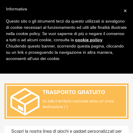
FAQ
ITALIANO
Informativa
×
CARRELLO
Questo sito o gli strumenti terzi da questo utilizzati si avvalgono
di cookie necessari al funzionamento ed utili alle finalità illustrate
Toggl
nella cookie policy. Se vuoi saperne di più o negare il consenso
navig
a tutti o ad alcuni cookie, consulta la
cookie policy
.
Chiudendo questo banner, scorrendo questa pagina, cliccando
PRODOTTO / KIDS & GAMES /
su un link o proseguendo la navigazione in altra maniera,
ABBIGLIAMENTO BIMBO
acconsenti all’uso dei cookie.
TRASPORTO GRATUITO
Su tutto il territorio nazionale verso un' unica
destinazione (*)
Scopri la nostra linea di giochi e gadget personalizzati per