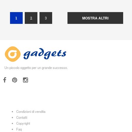
(current)
MOSTRA ALTRI
1
2
3
Un piccolo oggetto per un grande successo.
Condizioni di vendita
Contatti
Copyright
Faq