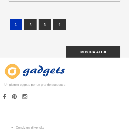
(current)
1
2
3
4
MOSTRA ALTRI
Un piccolo oggetto per un grande successo.
Condizioni di vendita