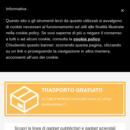
FAQ
ITALIANO
Informativa
×
CARRELLO
Questo sito o gli strumenti terzi da questo utilizzati si avvalgono
di cookie necessari al funzionamento ed utili alle finalità illustrate
Toggl
nella cookie policy. Se vuoi saperne di più o negare il consenso
navig
a tutti o ad alcuni cookie, consulta la
cookie policy
.
Chiudendo questo banner, scorrendo questa pagina, cliccando
PRODOTTO / OMAGGI PROMOZIONALI /
su un link o proseguendo la navigazione in altra maniera,
ULTERIORI IDEE
acconsenti all’uso dei cookie.
TRASPORTO GRATUITO
Su tutto il territorio nazionale verso un' unica
destinazione (*)
Scopri la linea di gadget pubblicitari e gadget aziendali