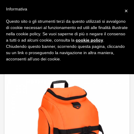
FAQ
ITALIANO
Informativa
×
CARRELLO
Questo sito o gli strumenti terzi da questo utilizzati si avvalgono
di cookie necessari al funzionamento ed utili alle finalità illustrate
Toggl
nella cookie policy. Se vuoi saperne di più o negare il consenso
navig
a tutti o ad alcuni cookie, consulta la
cookie policy
.
Chiudendo questo banner, scorrendo questa pagina, cliccando
PRODOTTI / BORSE E ACCESSORI VIAGGI /
« Indietro
su un link o proseguendo la navigazione in altra maniera,
BORSE VIAGGIO E TROLLEY
/
KARDOUBLE
acconsenti all’uso dei cookie.