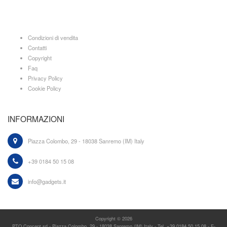
Condizioni di vendita
Contatti
Copyright
Faq
Privacy Policy
Cookie Policy
INFORMAZIONI
Piazza Colombo, 29 - 18038 Sanremo (IM) Italy
+39 0184 50 15 08
info@gadgets.it
Copyright © 2026
PTO Concept srl - Piazza Colombo, 29 - 18038 Sanremo (IM) Italy - Tel. +39 0184 50 15 08 - E-