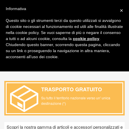
FAQ
ITALIANO
Informativa
×
CARRELLO
Questo sito o gli strumenti terzi da questo utilizzati si avvalgono
di cookie necessari al funzionamento ed utili alle finalità illustrate
Toggl
nella cookie policy. Se vuoi saperne di più o negare il consenso
navig
a tutti o ad alcuni cookie, consulta la
cookie policy
.
Chiudendo questo banner, scorrendo questa pagina, cliccando
PRODOTTO / SPORT E TEMPO LIBERO /
su un link o proseguendo la navigazione in altra maniera,
PICNIC E BARBECUE
acconsenti all’uso dei cookie.
TRASPORTO GRATUITO
Su tutto il territorio nazionale verso un' unica
destinazione (*)
Scopri la nostra gamma di articoli e accessori personalizzati e