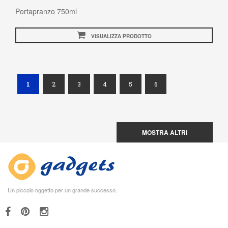
Portapranzo 750ml
VISUALIZZA PRODOTTO
(current)
1
2
3
4
5
6
MOSTRA ALTRI
Un piccolo oggetto per un grande successo.