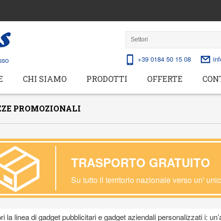
+39 0184 50 15 08
in
E
CHI SIAMO
PRODOTTI
OFFERTE
CON
ZZE PROMOZIONALI
TRASPORTO GRATUITO
Su tutto il territorio nazionale verso un' uni
i la linea di gadget pubblicitari e gadget aziendali personalizzati i: u