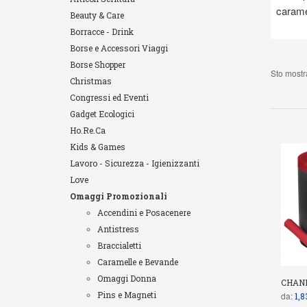
carame
Beauty & Care
Borracce - Drink
Borse e Accessori Viaggi
Borse Shopper
Sto mostra
Christmas
Congressi ed Eventi
Gadget Ecologici
Ho.Re.Ca
Kids & Games
Lavoro - Sicurezza - Igienizzanti
Love
Omaggi Promozionali
Accendini e Posacenere
Antistress
Braccialetti
Caramelle e Bevande
Omaggi Donna
CHAN
Pins e Magneti
da:
1,8