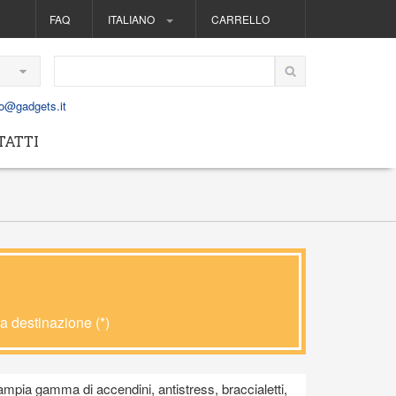
FAQ
ITALIANO
CARRELLO
fo@gadgets.it
TATTI
ca destinazione (*)
n’ampia gamma di accendini, antistress, braccialetti,