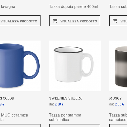
 lavagna
Tazza doppia parete 400ml
Tazza sub
VISUALIZZA PRODOTTO
VISUALIZZA PRODOTTO
VIS
N COLOR
TWEENIES SUBLIM
MUGGY
da:
da:
8 €
2,18 €
2,36 €
 MUG ceramica
Tazza per stampa
Tazza sub
ta
sublimatica
cambiaco