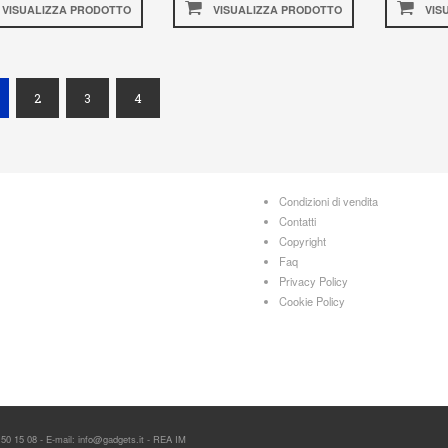
VISUALIZZA PRODOTTO
VISUALIZZA PRODOTTO
VIS
current)
2
3
4
Condizioni di vendita
Contatti
Copyright
Faq
Privacy Policy
Cookie Policy
 50 15 08 - E-mail: info@gadgets.it - REA IM