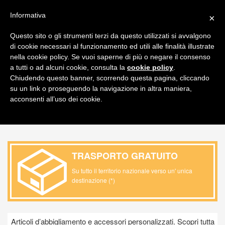
FAQ
ITALIANO
Informativa
×
CARRELLO
Questo sito o gli strumenti terzi da questo utilizzati si avvalgono
di cookie necessari al funzionamento ed utili alle finalità illustrate
Toggl
nella cookie policy. Se vuoi saperne di più o negare il consenso
navig
a tutti o ad alcuni cookie, consulta la
cookie policy
.
Chiudendo questo banner, scorrendo questa pagina, cliccando
PRODOTTO / ABBIGLIAMENTO E
su un link o proseguendo la navigazione in altra maniera,
ACCESSORI /
OCCHIALI
acconsenti all’uso dei cookie.
TRASPORTO GRATUITO
Su tutto il territorio nazionale verso un' unica
destinazione (*)
Articoli d’abbigliamento e accessori personalizzati. Scopri tutta