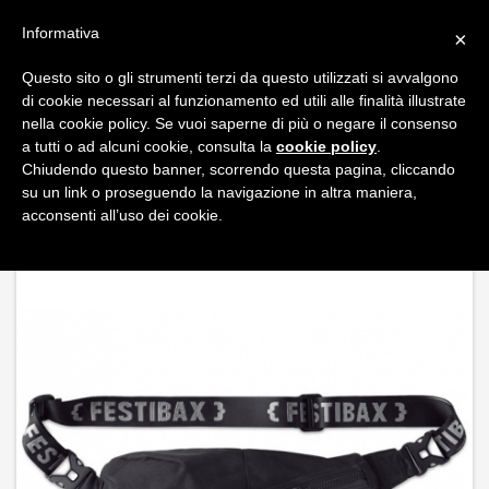
FAQ
ITALIANO
Informativa
×
CARRELLO
Questo sito o gli strumenti terzi da questo utilizzati si avvalgono
di cookie necessari al funzionamento ed utili alle finalità illustrate
Toggl
nella cookie policy. Se vuoi saperne di più o negare il consenso
navig
a tutti o ad alcuni cookie, consulta la
cookie policy
.
Chiudendo questo banner, scorrendo questa pagina, cliccando
PRODOTTI / BORSE E ACCESSORI VIAGGI /
« Indietro
su un link o proseguendo la navigazione in altra maniera,
MARSUPI E PORTASOLDI
/
FESTIBAX
PREMIUM
acconsenti all’uso dei cookie.