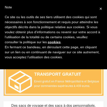
FAQ
FRANÇAIS
Note
×
MON DEVIS
Ce site ou les outils de ses tiers utilisent des cookies qui sont
nécessaires à son fonctionnement et requis pour atteindre les
Toggl
objectifs décrits dans la politique relative aux cookies. Si vous
navig
voulez obtenir plus d’informations ou revenir sur votre accord à
l’utilisation de la totalité ou de certains cookies, veuillez
PRODUIT / SACS ET VOYAGES /
SAC
consulter la politique sur les
cookies
.
D'ORDINATEUR PORTABLE
En fermant ce bandeau, en déroulant cette page, en cliquant
sur un lien ou en continuant de naviguer sur ce site autrement,
vous acceptez l’utilisation des cookies.
TRANSPORT GRATUIT
Envoi gratuit en France Métropolitaine et Belgique
pour commandes supérieures à 400 euros
.
Des sacs de voyage et des sacs à dos personnalisés.