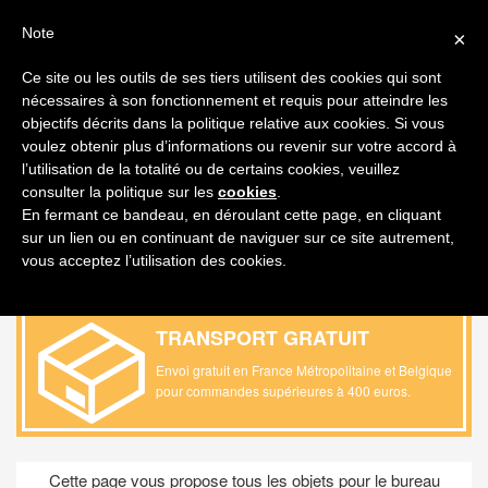
FAQ
FRANÇAIS
Note
×
MON DEVIS
Ce site ou les outils de ses tiers utilisent des cookies qui sont
nécessaires à son fonctionnement et requis pour atteindre les
Toggl
objectifs décrits dans la politique relative aux cookies. Si vous
navig
voulez obtenir plus d’informations ou revenir sur votre accord à
l’utilisation de la totalité ou de certains cookies, veuillez
PRODUIT / BUREAU /
SAC
consulter la politique sur les
cookies
.
D'ORDINATEUR PORTABLE
En fermant ce bandeau, en déroulant cette page, en cliquant
sur un lien ou en continuant de naviguer sur ce site autrement,
vous acceptez l’utilisation des cookies.
TRANSPORT GRATUIT
Envoi gratuit en France Métropolitaine et Belgique
pour commandes supérieures à 400 euros
.
Cette page vous propose tous les objets pour le bureau