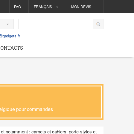
FAQ
FRANÇAIS
MON DEVIS
@gadgets.fr
CONTACTS
 Belgique pour commandes
et notamment : carnets et cahiers, porte-stylos et