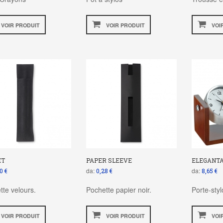
VOIR PRODUIT
VOIR PRODUIT
VOI
ET
PAPER SLEEVE
ELEGANT
da:
da:
0 €
0,28 €
8,65 €
tte velours.
Pochette papier noir.
Porte-sty
VOIR PRODUIT
VOIR PRODUIT
VOI