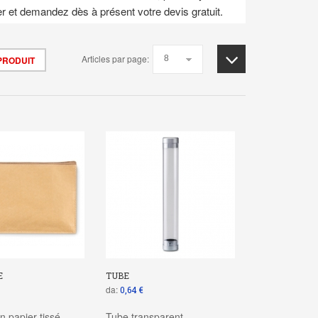
er et demandez dès à présent votre devis gratuit.
Articles par page:
PRODUIT
E
TUBE
da:
0,64 €
n papier tissé
Tube transparent.