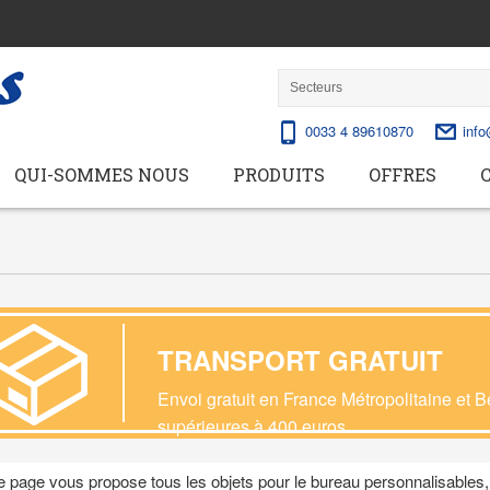
0033 4 89610870
info
QUI-SOMMES NOUS
PRODUITS
OFFRES
TRANSPORT GRATUIT
Envoi gratuit en France Métropolitaine et
supérieures à 400 euros
.
e page vous propose tous les objets pour le bureau personnalisables, 