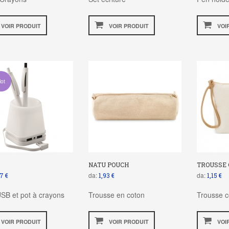
VOIR PRODUIT
VOIR PRODUIT
VOI
ot
NATU POUCH
TROUSSE 
da:
da:
7 €
1,93 €
1,15 €
SB et pot à crayons
Trousse en coton
Trousse 
VOIR PRODUIT
VOIR PRODUIT
VOI