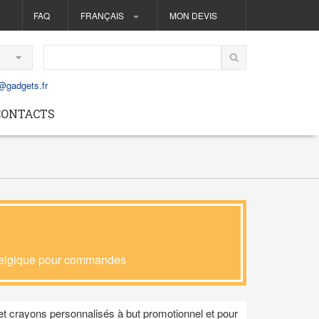
FAQ
FRANÇAIS
MON DEVIS
@gadgets.fr
CONTACTS
 Belgique pour commandes
t crayons personnalisés à but promotionnel et pour