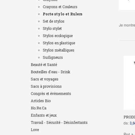
Crayons et Couleurs
Porte stylo et Rulers
Set de stylos
Je montre
Stylo stylet
Stylos ecologique
Stylos en plastique
Stylos métalliques
Surligneurs
Beauté et Santé
Bouteilles d'eau - Drink
Sacs et voyages
Sacs à provisions
Congrès et évènements
Articles Bio
Ho.Re.Ca
Enfants et jeux
PRODI
Travail - Sécurité - Désinfectants
da:
3,6
Love
Pot a