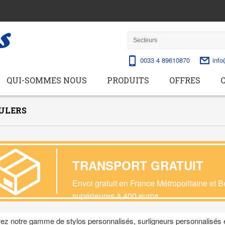
0033 4 89610870
info
QUI-SOMMES NOUS
PRODUITS
OFFRES
RULERS
TRANSPORT GRATUIT
Envoi gratuit en France Métropolitaine et
supérieures à 400 euros
.
ez notre gamme de stylos personnalisés, surligneurs personnalisés e