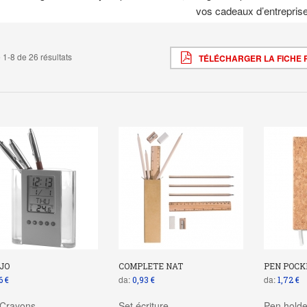
vos cadeaux d’entreprise
 1-8 de 26 résultats
TÉLÉCHARGER LA FICHE 
JO
COMPLETE NAT
PEN POCK
da:
da:
6 €
0,93 €
1,72 €
 Crayons
Set écriture
Pen holde