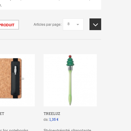
.
Articles par page:
PRODUIT
ET
TREELUZ
da:
1,35 €
r for notebooks
Styloextrémité clignotante